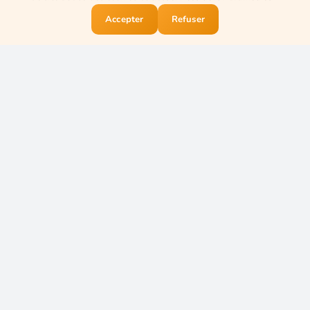
Accepter
Refuser
Accueil
Trouver
Contacter
Rejoindre
Nadège Torres
Directrice générale Le P’tit Emile
L’excellence par la valorisation
humaine
Spécialiste reconnue des services à